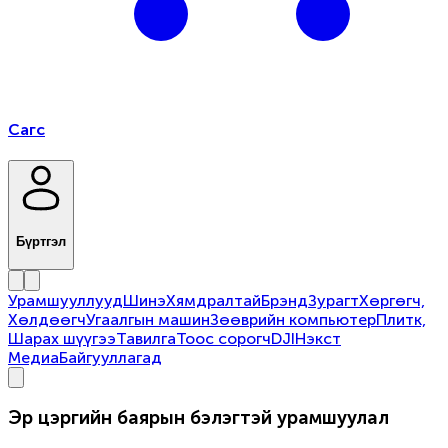
Сагс
Бүртгэл
Урамшууллууд
Шинэ
Хямдралтай
Брэнд
Зурагт
Хөргөгч,
Хөлдөөгч
Угаалгын машин
Зөөврийн компьютер
Плитк,
Шарах шүүгээ
Тавилга
Тоос сорогч
DJI
Нэкст
Медиа
Байгууллагад
Эр цэргийн баярын бэлэгтэй урамшуулал