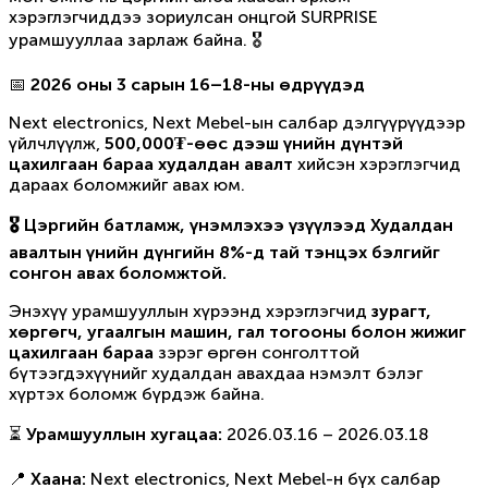
хэрэглэгчиддээ зориулсан онцгой SURPRISE
урамшууллаа зарлаж байна. 🎖
📅
2026 оны 3 сарын 16–18-ны өдрүүдэд
Next electronics, Next Mebel-ын салбар дэлгүүрүүдээр
үйлчлүүлж,
500,000₮-өөс дээш үнийн дүнтэй
цахилгаан бараа худалдан авалт
хийсэн хэрэглэгчид
дараах боломжийг авах юм.
🎖 Цэргийн батламж, үнэмлэхээ үзүүлээд Худалдан
авалтын үнийн дүнгийн 8%-д тай тэнцэх бэлгийг
сонгон авах боломжтой.
Энэхүү урамшууллын хүрээнд хэрэглэгчид
зурагт,
хөргөгч, угаалгын машин, гал тогооны болон жижиг
цахилгаан бараа
зэрэг өргөн сонголттой
бүтээгдэхүүнийг худалдан авахдаа нэмэлт бэлэг
хүртэх боломж бүрдэж байна.
⏳
Урамшууллын хугацаа:
2026.03.16 – 2026.03.18
📍
Хаана:
Next electronics, Next Mebel-н бүх салбар