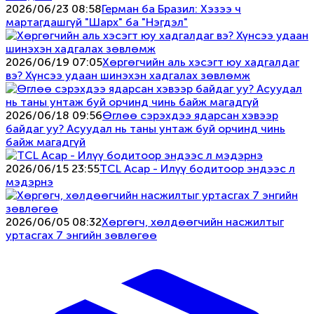
2026/06/23 08:58
Герман ба Бразил: Хэзээ ч
мартагдашгүй "Шарх" ба "Нэгдэл"
2026/06/19 07:05
Хөргөгчийн аль хэсэгт юу хадгалдаг
вэ? Хүнсээ удаан шинэхэн хадгалах зөвлөмж
2026/06/18 09:56
Өглөө сэрэхдээ ядарсан хэвээр
байдаг уу? Асуудал нь таны унтаж буй орчинд чинь
байж магадгүй
2026/06/15 23:55
TCL Асар - Илүү бодитоор эндээс л
мэдэрнэ
2026/06/05 08:32
Хөргөгч, хөлдөөгчийн насжилтыг
уртасгах 7 энгийн зөвлөгөө