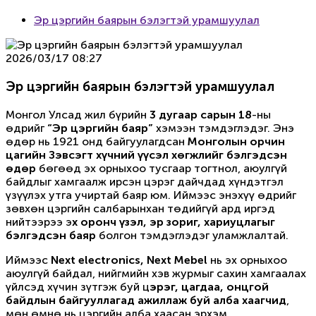
Эр цэргийн баярын бэлэгтэй урамшуулал
2026/03/17 08:27
Эр цэргийн баярын бэлэгтэй урамшуулал
Монгол Улсад жил бүрийн
3 дугаар сарын 18
-ны
өдрийг
“Эр цэргийн баяр”
хэмээн тэмдэглэдэг. Энэ
өдөр нь 1921 онд байгуулагдсан
Монголын орчин
цагийн Зэвсэгт хүчний үүсэл хөгжлийг бэлгэдсэн
өдөр
бөгөөд эх орныхоо тусгаар тогтнол, аюулгүй
байдлыг хамгаалж ирсэн цэрэг дайчдад хүндэтгэл
үзүүлэх утга учиртай баяр юм. Иймээс энэхүү өдрийг
зөвхөн цэргийн салбарынхан төдийгүй ард иргэд
нийтээрээ э
х оронч үзэл, эр зориг, хариуцлагыг
бэлгэдсэн баяр
болгон тэмдэглэдэг уламжлалтай.
Иймээс
Next electronics, Next Mebel
нь эх орныхоо
аюулгүй байдал, нийгмийн хэв журмыг сахин хамгаалах
үйлсэд хүчин зүтгэж буй ц
эрэг, цагдаа, онцгой
байдлын байгууллагад ажиллаж буй алба хаагчид
,
мөн өмнө нь цэргийн алба хаасан эрхэм