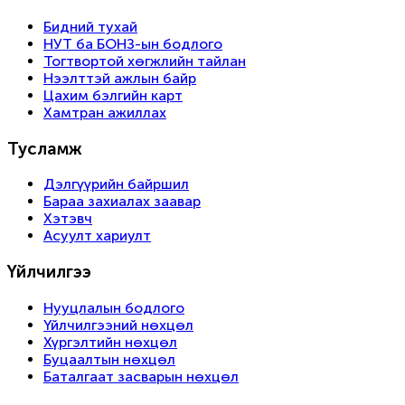
Бидний тухай
НУТ ба БОНЗ-ын бодлого
Тогтвортой хөгжлийн тайлан
Нээлттэй ажлын байр
Цахим бэлгийн карт
Хамтран ажиллах
Тусламж
Дэлгүүрийн байршил
Бараа захиалах заавар
Хэтэвч
Асуулт хариулт
Үйлчилгээ
Нууцлалын бодлого
Үйлчилгээний нөхцөл
Хүргэлтийн нөхцөл
Буцаалтын нөхцөл
Баталгаат засварын нөхцөл