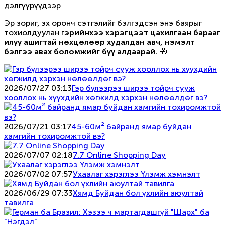
дэлгүүрүүдээр
Эр зориг, эх оронч сэтгэлийг бэлгэдсэн энэ баярыг
тохиолдуулан г
эрийнхээ хэрэгцээт цахилгаан барааг
илүү ашигтай нөхцөлөөр худалдан авч, нэмэлт
бэлгээ авах боломжийг бүү алдаарай.
🎁
2026/07/27 03:13
Гэр бүлээрээ ширээ тойрч сууж
хооллох нь хүүхдийн хөгжилд хэрхэн нөлөөлдөг вэ?
2026/07/21 03:17
45-60м² байранд ямар буйдан
хамгийн тохиромжтой вэ?
2026/07/07 02:18
7.7 Online Shopping Day
2026/07/02 07:57
Ухаалаг хэрэглээ Үлэмж хэмнэлт
2026/06/29 07:33
Хямд Буйдан бол үхлийн аюултай
тавилга