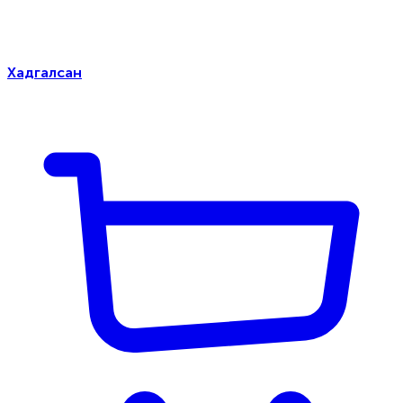
Хадгалсан