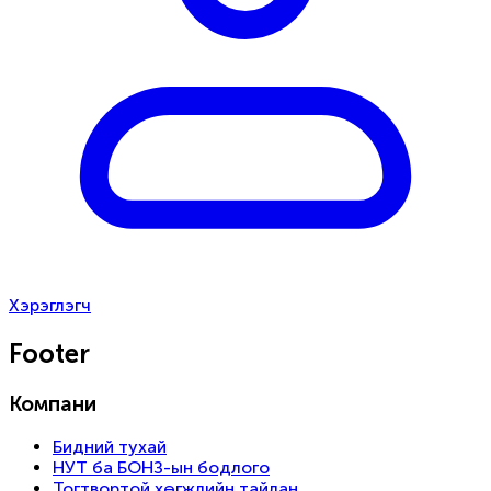
Хэрэглэгч
Footer
Компани
Бидний тухай
НУТ ба БОНЗ-ын бодлого
Тогтвортой хөгжлийн тайлан