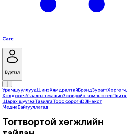
Сагс
Бүртгэл
Урамшууллууд
Шинэ
Хямдралтай
Брэнд
Зурагт
Хөргөгч,
Хөлдөөгч
Угаалгын машин
Зөөврийн компьютер
Плитк,
Шарах шүүгээ
Тавилга
Тоос сорогч
DJI
Нэкст
Медиа
Байгууллагад
Тогтвортой хөгжлийн
тайлан