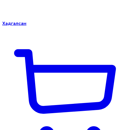
Хадгалсан