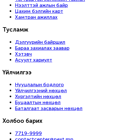
Нээлттэй ажлын байр
Цахим бэлгийн карт
Хамтран ажиллах
Тусламж
Дэлгүүрийн байршил
Бараа захиалах заавар
Хэтэвч
Асуулт хариулт
Үйлчилгээ
Нууцлалын бодлого
Үйлчилгээний нөхцөл
Хүргэлтийн нөхцөл
Буцаалтын нөхцөл
Баталгаат засварын нөхцөл
Холбоо барих
7719-9999
contactcenter@next.mn