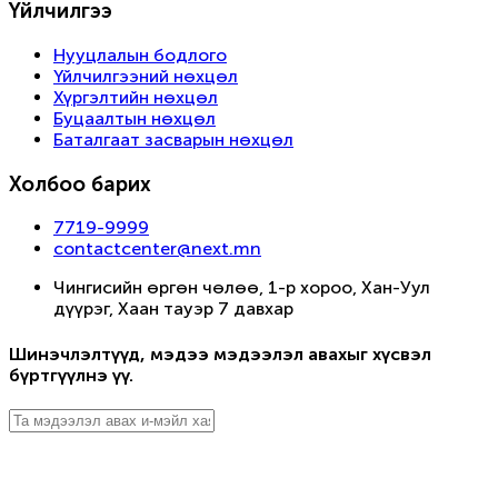
Үйлчилгээ
Нууцлалын бодлого
Үйлчилгээний нөхцөл
Хүргэлтийн нөхцөл
Буцаалтын нөхцөл
Баталгаат засварын нөхцөл
Холбоо барих
7719-9999
contactcenter@next.mn
Чингисийн өргөн чөлөө, 1-р хороо, Хан-Уул
дүүрэг, Хаан тауэр 7 давхар
Шинэчлэлтүүд, мэдээ мэдээлэл авахыг хүсвэл
бүртгүүлнэ үү.