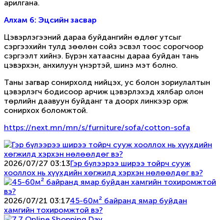
арилгана.
Алхам 6: Эцсийн засвар
Цэвэрлэгээний дараа буйдангийн өдлөг утсыг
сэргээхийн тулд зөөлөн сойз эсвэл тоос сорогчоор
сэргээлт хийнэ. Бүрэн хатаасны дараа буйдан тань
цэвэрхэн, анхилуун үнэртэй, шинэ мэт болно.
Таны загвар сонирхолд нийцэх, ус болон зориулалтын
цэвэрлэгч бодисоор арчиж цэвэрлэхэд хялбар олон
төрлийн даавуун буйданг та доорх линкээр орж
сонирхох боломжтой.
https://next.mn/mn/s/furniture/sofa/cotton-sofa
2026/07/27 03:13
Гэр бүлээрээ ширээ тойрч сууж
хооллох нь хүүхдийн хөгжилд хэрхэн нөлөөлдөг вэ?
2026/07/21 03:17
45-60м² байранд ямар буйдан
хамгийн тохиромжтой вэ?