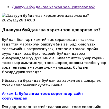
Даавуун буйдангаа хэрхэн зөв цэвэрлэх вэ?
2025/11/28 14:08
Даавуун буйдангаа хэрхэн зөв цэвэрлэх вэ?
Буйдан бол гэрт хамгийн их хэрэглэгддэг тавилга
гэдэгтэй маргах хүн байхгүй биз ээ. Бид кино үзэх,
телевизийн нэвтрүүлэг үзэх, тоглоом тоглох, оройн
зууш идэх гээд бүх л өдрийг буйдан дээрээ
өнгөрүүлдэг шүү дээ. Ийм ашиглалт ихтэй учир гэрийн
тэжээвэр амьтдын үс, тоос шороо, хоолны толбо, үнэр
зэрэг нь маш амархан хуримтлагдаж, буйданг
бохирдуулж эхэлдэг.
Иймээс та бүхэндээ буйдангаа хэрхэн зөв цэвэрлэх
тухай зөвлөмжийг хүргэж байна.
Алхам 1: Буйдангаа тоос сорогчоор сайн
соруулаарай
Бүх дэр, зөөлөн хэсгийг салгаж аван тоос сорогчийн