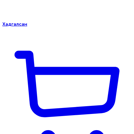
Хадгалсан