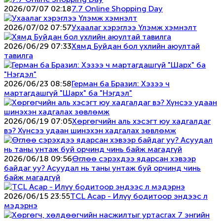
2026/07/07 02:18
7.7 Online Shopping Day
2026/07/02 07:57
Ухаалаг хэрэглээ Үлэмж хэмнэлт
2026/06/29 07:33
Хямд Буйдан бол үхлийн аюултай
тавилга
2026/06/23 08:58
Герман ба Бразил: Хэзээ ч
мартагдашгүй "Шарх" ба "Нэгдэл"
2026/06/19 07:05
Хөргөгчийн аль хэсэгт юу хадгалдаг
вэ? Хүнсээ удаан шинэхэн хадгалах зөвлөмж
2026/06/18 09:56
Өглөө сэрэхдээ ядарсан хэвээр
байдаг уу? Асуудал нь таны унтаж буй орчинд чинь
байж магадгүй
2026/06/15 23:55
TCL Асар - Илүү бодитоор эндээс л
мэдэрнэ