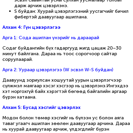
дарж арчиж цэвэрлэнэ.
S буйдан: Хуурай цэвэрлэгээний уусгагчийг бичил
фибертэй даавуугаар ашиглана.
Алхам 4: Гүн цэвэрлэгээ
Арга 1: Сода ашиглан үнэрийг нь дараарай
Содаг буйдангийн бүх гадаргууд жигд цацаж 20–30
минут байлгана. Дараа нь тоос сорогчоор сайтар
соруулаарай.
Арга 2: Уураар цэвэрлэгээ (W эсвэл W-S буйдан)
Даавуунд зориулсан хошуутай уурын цэвэрлэгчээр
сүлжмэл маягаар хэсэг хэсгээр нь цэвэрлэнэ.Ингэхдээ
хэт норгохгүй байх хэрэгтэй бөгөөд байгалийн аргаар
бүрэн хатаана.
Алхам 5: Бусад хэсгийг цэвэрлэх
Модон болон төмөр хэсгийг нь бүлээн ус болон аяга
таваг угаагч ашиглан зөөлөн даавуугаар арчина. Дараа
нь хуурай даавуугаар арчиж, үлдэгдлийг бүрэн