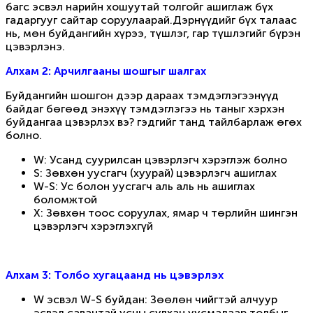
багс эсвэл нарийн хошуутай толгойг ашиглаж бүх
гадаргууг сайтар соруулаарай.Дэрнүүдийг бүх талаас
нь, мөн буйдангийн хүрээ, түшлэг, гар түшлэгийг бүрэн
цэвэрлэнэ.
Алхам 2: Арчилгааны шошгыг шалгах
Буйдангийн шошгон дээр дараах тэмдэглэгээнүүд
байдаг бөгөөд энэхүү тэмдэглэгээ нь таныг хэрхэн
буйдангаа цэвэрлэх вэ? гэдгийг танд тайлбарлаж өгөх
болно.
W: Усанд суурилсан цэвэрлэгч хэрэглэж болно
S: Зөвхөн уусгагч (хуурай) цэвэрлэгч ашиглах
W-S: Ус болон уусгагч аль аль нь ашиглах
боломжтой
X: Зөвхөн тоос соруулах, ямар ч төрлийн шингэн
цэвэрлэгч хэрэглэхгүй
Алхам 3: Толбо хугацаанд нь цэвэрлэх
W эсвэл W-S буйдан: Зөөлөн чийгтэй алчуур
эсвэл савантай усны сулхан уусмалаар толбыг