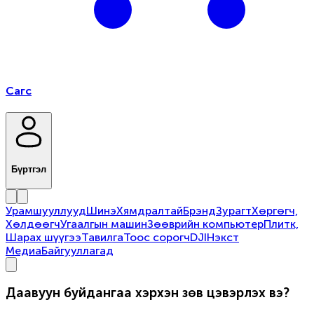
Сагс
Бүртгэл
Урамшууллууд
Шинэ
Хямдралтай
Брэнд
Зурагт
Хөргөгч,
Хөлдөөгч
Угаалгын машин
Зөөврийн компьютер
Плитк,
Шарах шүүгээ
Тавилга
Тоос сорогч
DJI
Нэкст
Медиа
Байгууллагад
Даавуун буйдангаа хэрхэн зөв цэвэрлэх вэ?