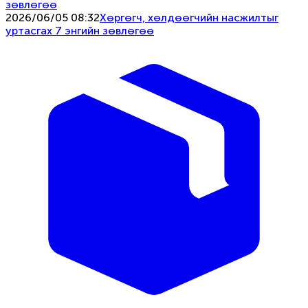
2026/06/05 08:32
Хөргөгч, хөлдөөгчийн насжилтыг
уртасгах 7 энгийн зөвлөгөө