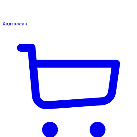
Хадгалсан