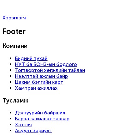
Хэрэглэгч
Footer
Компани
Бидний тухай
НУТ ба БОНЗ-ын бодлого
Тогтвортой хөгжлийн тайлан
Нээлттэй ажлын байр
Цахим бэлгийн карт
Хамтран ажиллах
Тусламж
Дэлгүүрийн байршил
Бараа захиалах заавар
Хэтэвч
Асуулт хариулт